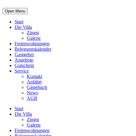
Open Menu
Start
Die Villa
Zingst
Galerie
Ferienwohnungen
Belegungskalender
Gastgeber
Angebote
Gutschein
Service
Kontakt
Anfahrt
Gästebuch
News
AGB
Start
Die Villa
Zingst
Galerie
Ferienwohnungen
Belegungskalender