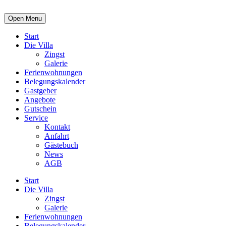
Open Menu
Start
Die Villa
Zingst
Galerie
Ferienwohnungen
Belegungskalender
Gastgeber
Angebote
Gutschein
Service
Kontakt
Anfahrt
Gästebuch
News
AGB
Start
Die Villa
Zingst
Galerie
Ferienwohnungen
Belegungskalender