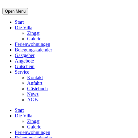
Open Menu
Start
Die Villa
Zingst
Galerie
Ferienwohnungen
Belegungskalender
Gastgeber
Angebote
Gutschein
Service
Kontakt
Anfahrt
Gästebuch
News
AGB
Start
Die Villa
Zingst
Galerie
Ferienwohnungen
Belegungskalender